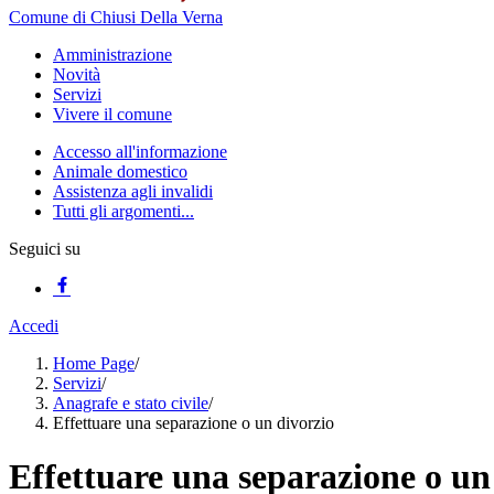
Comune di Chiusi Della Verna
Amministrazione
Novità
Servizi
Vivere il comune
Accesso all'informazione
Animale domestico
Assistenza agli invalidi
Tutti gli argomenti...
Seguici su
Accedi
Home Page
/
Servizi
/
Anagrafe e stato civile
/
Effettuare una separazione o un divorzio
Effettuare una separazione o un