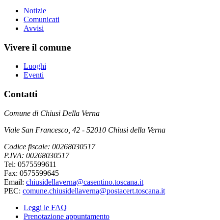
Notizie
Comunicati
Avvisi
Vivere il comune
Luoghi
Eventi
Contatti
Comune di Chiusi Della Verna
Viale San Francesco, 42 - 52010 Chiusi della Verna
Codice fiscale: 00268030517
P.IVA: 00268030517
Tel: 0575599611
Fax: 0575599645
Email:
chiusidellaverna@casentino.toscana.it
PEC:
comune.chiusidellaverna@postacert.toscana.it
Leggi le FAQ
Prenotazione appuntamento