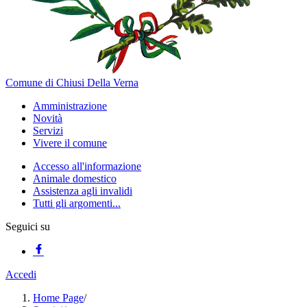
Comune di Chiusi Della Verna
Amministrazione
Novità
Servizi
Vivere il comune
Accesso all'informazione
Animale domestico
Assistenza agli invalidi
Tutti gli argomenti...
Seguici su
Accedi
Home Page
/