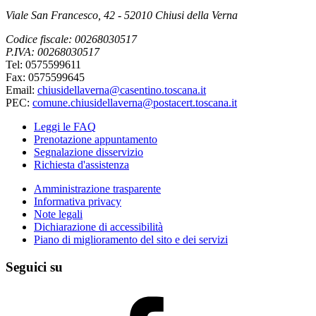
Viale San Francesco, 42 - 52010 Chiusi della Verna
Codice fiscale: 00268030517
P.IVA: 00268030517
Tel: 0575599611
Fax: 0575599645
Email:
chiusidellaverna@casentino.toscana.it
PEC:
comune.chiusidellaverna@postacert.toscana.it
Leggi le FAQ
Prenotazione appuntamento
Segnalazione disservizio
Richiesta d'assistenza
Amministrazione trasparente
Informativa privacy
Note legali
Dichiarazione di accessibilità
Piano di miglioramento del sito e dei servizi
Seguici su