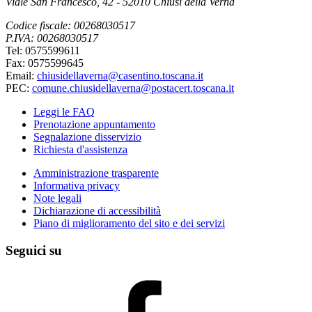
Viale San Francesco, 42 - 52010 Chiusi della Verna
Codice fiscale: 00268030517
P.IVA: 00268030517
Tel: 0575599611
Fax: 0575599645
Email:
chiusidellaverna@casentino.toscana.it
PEC:
comune.chiusidellaverna@postacert.toscana.it
Leggi le FAQ
Prenotazione appuntamento
Segnalazione disservizio
Richiesta d'assistenza
Amministrazione trasparente
Informativa privacy
Note legali
Dichiarazione di accessibilità
Piano di miglioramento del sito e dei servizi
Seguici su