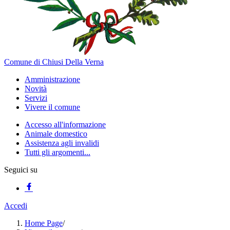
Comune di Chiusi Della Verna
Amministrazione
Novità
Servizi
Vivere il comune
Accesso all'informazione
Animale domestico
Assistenza agli invalidi
Tutti gli argomenti...
Seguici su
Accedi
Home Page
/