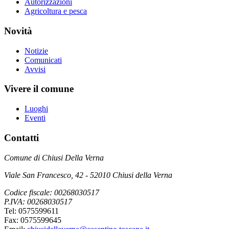
Autorizzazioni
Agricoltura e pesca
Novità
Notizie
Comunicati
Avvisi
Vivere il comune
Luoghi
Eventi
Contatti
Comune di Chiusi Della Verna
Viale San Francesco, 42 - 52010 Chiusi della Verna
Codice fiscale: 00268030517
P.IVA: 00268030517
Tel: 0575599611
Fax: 0575599645