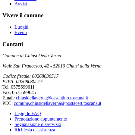
Avvisi
Vivere il comune
Luoghi
Eventi
Contatti
Comune di Chiusi Della Verna
Viale San Francesco, 42 - 52010 Chiusi della Verna
Codice fiscale: 00268030517
P.IVA: 00268030517
Tel: 0575599611
Fax: 0575599645
Email:
chiusidellaverna@casentino.toscana.it
PEC:
comune.chiusidellaverna@postacert.toscana.it
Leggi le FAQ
Prenotazione appuntamento
Segnalazione disservizio
Richiesta d'assistenza